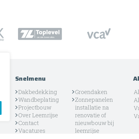
Snelmenu
A
Dakbedekking
Groendaken
A
Wandbeplating
Zonnepanelen
A
VCA
Projectbouw
installatie na
Va
Over Leemrijse
renovatie of
Va
Contact
nieuwbouw bij
Vacatures
leemrijse
Privacy Policy