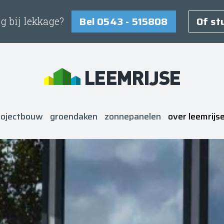
Bel 0543 - 515808
Of st
g bij lekkage?
rojectbouw
groendaken
zonnepanelen
over leemrijs