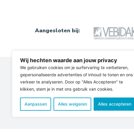
Aangesloten bij:
Wij hechten waarde aan jouw privacy
We gebruiken cookies om je surfervaring te verbeteren,
Certificaten
gepersonaliseerde advertenties of inhoud te tonen en ons
verkeer te analyseren. Door op "Alles Accepteren" te
Veiligheid staat bij ons hoog in het
klikken, stem je in met ons gebruik van cookies.
vaandel. We werken volgens Komo-
richtlijnen en alle medewerkers zijn 
Aanpassen
Alles weigeren
Alles accepteren
gecertificeerd.