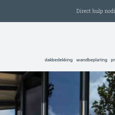
Direct hulp nodi
dakbedekking
wandbeplating
p