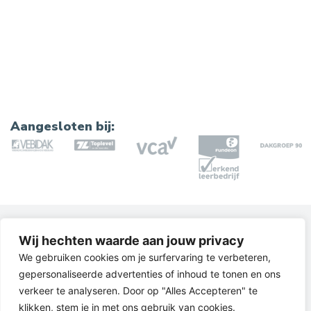
Aangesloten bij:
Wij hechten waarde aan jouw privacy
Certificaten
We gebruiken cookies om je surfervaring te verbeteren,
gepersonaliseerde advertenties of inhoud te tonen en ons
Veiligheid staat bij ons hoog in het vaandel. We
verkeer te analyseren. Door op "Alles Accepteren" te
werken volgens Komo-richtlijnen en alle
klikken, stem je in met ons gebruik van cookies.